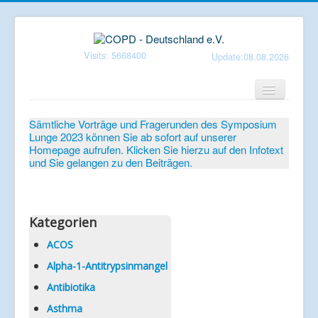
Visits: 5668400
Update:08.08.2026
Home
Sämtliche Vorträge und Fragerunden des Symposium
Lunge 2023 können Sie ab sofort auf unserer
Verein
Homepage aufrufen. Klicken Sie hierzu auf den Infotext
und Sie gelangen zu den Beiträgen.
Patientenbroschüren
Symposium-Lunge
Mediathek
Kategorien
Aktuelles
ACOS
Alpha-1-Antitrypsinmangel
Veranstaltungen
Antibiotika
Informationen
Asthma