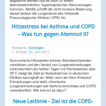
abgeatmet werden und es kann zu einem
lebensbedrohlichen, hyperkapnischen Atemversagen
kommen. Abhilfe schafft die nicht-invasive Beatmung,
darauf weisen die Lungenärzte des Verbands
Pneumologischer Kliniken (VPK) hin.
Hitzestress bei Asthma und COPD
– Was tun gegen Atemnot II?
Kategorie:
Sonstiges
Erstellt: 20. Juni 2017
Sommerliche Hitzewellen können Atembeschwerden
verstärken und den Verlauf von Lungenerkrankungen
verschlechtern.An heißen Tagen mit Höchstwerten über
25°C steigt die Zahl an Notaufnahmen in deutschen
Kliniken sprunghaft an. Mehr noch als Herz-Kreislauf-
Erkrankungen sind dafür chronische
Lungenerkrankungen wie Asthma bronchiale und COPD
verantwortlich. Wie kommt es dazu?
Neue Leitlinie - Ziel ist die COPD-