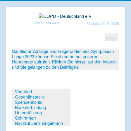
Visits: 5663496
Update:06.08.2026
Home
Sämtliche Vorträge und Fragerunden des Symposium
Lunge 2023 können Sie ab sofort auf unserer
Verein
Homepage aufrufen. Klicken Sie hierzu auf den Infotext
und Sie gelangen zu den Beiträgen.
Patientenbroschüren
Symposium-Lunge
Mediathek
Vorstand
Geschäftsstelle
Aktuelles
Spendenkonto
Bankverbindung
Veranstaltungen
Unterstützung
Schirmherr
Informationen
Nachruf Jens Lingemann