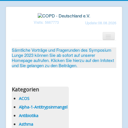
Visits: 5667773
Update:08.08.2026
Home
Sämtliche Vorträge und Fragerunden des Symposium
Lunge 2023 können Sie ab sofort auf unserer
Verein
Homepage aufrufen. Klicken Sie hierzu auf den Infotext
und Sie gelangen zu den Beiträgen.
Patientenbroschüren
Symposium-Lunge
Mediathek
Kategorien
Aktuelles
ACOS
Alpha-1-Antitrypsinmangel
Veranstaltungen
Antibiotika
Informationen
Asthma