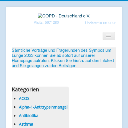
Visits: 5671280
Update:10.08.2026
Home
Sämtliche Vorträge und Fragerunden des Symposium
Lunge 2023 können Sie ab sofort auf unserer
Verein
Homepage aufrufen. Klicken Sie hierzu auf den Infotext
und Sie gelangen zu den Beiträgen.
Patientenbroschüren
Symposium-Lunge
Mediathek
Kategorien
Aktuelles
ACOS
Alpha-1-Antitrypsinmangel
Veranstaltungen
Antibiotika
Informationen
Asthma