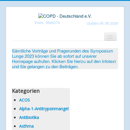
Visits: 5666379
Update:06.08.2026
Home
Sämtliche Vorträge und Fragerunden des Symposium
Lunge 2023 können Sie ab sofort auf unserer
Verein
Homepage aufrufen. Klicken Sie hierzu auf den Infotext
und Sie gelangen zu den Beiträgen.
Patientenbroschüren
Symposium-Lunge
Mediathek
Kategorien
Aktuelles
ACOS
Alpha-1-Antitrypsinmangel
Veranstaltungen
Antibiotika
Informationen
Asthma