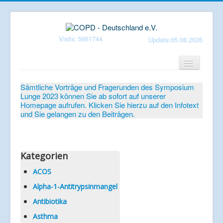
Visits: 5661744
Update:05.08.2026
Home
Sämtliche Vorträge und Fragerunden des Symposium
Lunge 2023 können Sie ab sofort auf unserer
Verein
Homepage aufrufen. Klicken Sie hierzu auf den Infotext
und Sie gelangen zu den Beiträgen.
Patientenbroschüren
Symposium-Lunge
Mediathek
Kategorien
Aktuelles
ACOS
Alpha-1-Antitrypsinmangel
Veranstaltungen
Antibiotika
Informationen
Asthma