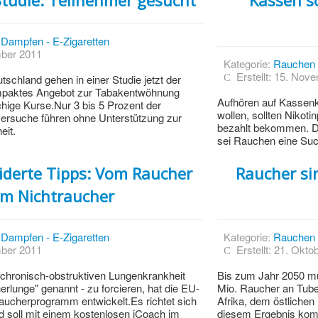
tudie: Teilnehmer gesucht
Kassen s
Dampfen - E-Zigaretten
mber 2011
Kategorie:
Rauchen 
Erstellt: 15. Nov
schland gehen in einer Studie jetzt der
ompaktes Angebot zur Tabakentwöhnung
Aufhören auf Kassenk
hige Kurse.Nur 3 bis 5 Prozent der
wollen, sollten Nikot
rsuche führen ohne Unterstützung zur
bezahlt bekommen. Das
eit.
sei Rauchen eine Sucht
derte Tipps: Vom Raucher
Raucher si
m Nichtraucher
Dampfen - E-Zigaretten
Kategorie:
Rauchen 
mber 2011
Erstellt: 21. Okto
 chronisch-obstruktiven Lungenkrankheit
Bis zum Jahr 2050 mu
lunge" genannt - zu forcieren, hat die EU-
Mio. Raucher an Tube
aucherprogramm entwickelt.Es richtet sich
Afrika, dem östliche
 soll mit einem kostenlosen iCoach im
diesem Ergebnis komm