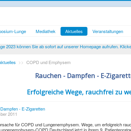
osium-Lunge
Mediathek
Aktuelles
Veranstaltungen
 2023 können Sie ab sofort auf unserer Homepage aufrufen. Klicken 
Aktuelles
>>
COPD und Emphysem
Rauchen - Dampfen - E-Zigaret
Erfolgreiche Wege, rauchfrei zu w
Dampfen - E-Zigaretten
mber 2011
ursache für COPD und Lungenemphysem. Wege, um erfolgreich rauchfr
 Lungenemphysem-COPD Deutschland jetzt in ihrem 9. Patientenratgeb