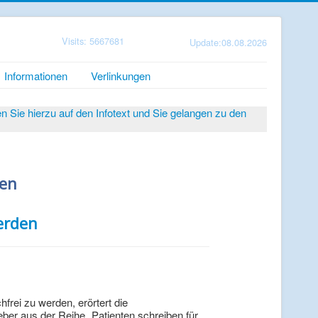
Visits: 5667681
Update:08.08.2026
Informationen
Verlinkungen
Sie hierzu auf den Infotext und Sie gelangen zu den
ten
erden
ei zu werden, erörtert die
er aus der Reihe „Patienten schreiben für