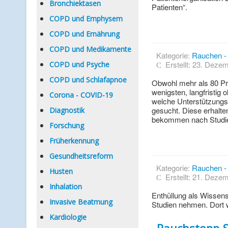
Bronchiektasen
Patienten“.
COPD und Emphysem
COPD und Ernährung
COPD und Medikamente
Kategorie:
Rauchen - 
Erstellt: 23. Deze
COPD und Psyche
COPD und Schlafapnoe
Obwohl mehr als 80 Pr
wenigsten, langfristig
Corona - COVID-19
welche Unterstützungs
gesucht. Diese erhalte
Diagnostik
bekommen nach Studie
Forschung
Früherkennung
Gesundheitsreform
Kategorie:
Rauchen - 
Husten
Erstellt: 21. Deze
Inhalation
Enthüllung als Wissens
Invasive Beatmung
Studien nehmen. Dort w
Kardiologie