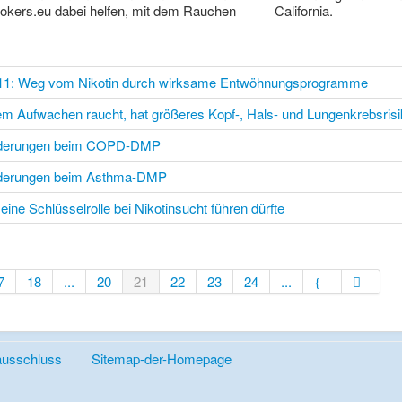
okers.eu dabei helfen, mit dem Rauchen
California.
11: Weg vom Nikotin durch wirksame Entwöhnungsprogramme
em Aufwachen raucht, hat größeres Kopf-, Hals- und Lungenkrebsrisi
nderungen beim COPD-DMP
nderungen beim Asthma-DMP
ine Schlüsselrolle bei Nikotinsucht führen dürfte
7
18
...
20
21
22
23
24
...
ausschluss
Sitemap-der-Homepage