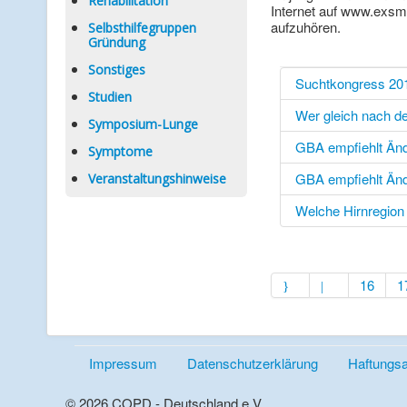
Rehabilitation
Internet auf www.exsm
aufzuhören.
Selbsthilfegruppen
Gründung
Sonstiges
Suchtkongress 20
Studien
Wer gleich nach d
Symposium-Lunge
GBA empfiehlt Ä
Symptome
GBA empfiehlt Ä
Veranstaltungshinweise
Welche Hirnregion e
16
1
Impressum
Datenschutzerklärung
Haftungs
© 2026 COPD - Deutschland e.V.