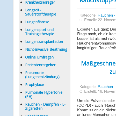
Rauchstopp-S
Krankheitserreger
Langzeit-
Sauerstofftherapie
Kategorie:
Rauchen - 
Erstellt: 22. Nove
Lungenfibrose
Experten aus ganz Deut
Lungensport und
Frage nach, ob ein k
Trainingstherapie
besser ist als mehrwöc
Lungentransplantation
Raucherentwöhnungsve
langfristigen Rauchfreih
Nicht-invasive Beatmung
Online Umfragen
Maßgeschnei
Patientenratgeber
zu
Pneumonie
(Lungenentzündung)
Prophylaxe
Kategorie:
Rauchen - 
Erstellt: 16. Nove
Pulmonale Hypertonie
(PH)
Um die Prävention der
Rauchen - Dampfen - E-
(COPD) - auch "Raucher
Zigaretten
Kommission ein Nichtr
an junge Menschen und