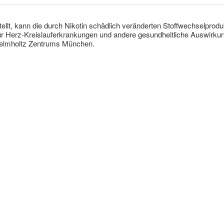
llt, kann die durch Nikotin schädlich veränderten Stoffwechselproduk
für Herz-Kreislauferkrankungen und andere gesundheitliche Auswir
Helmholtz Zentrums München.