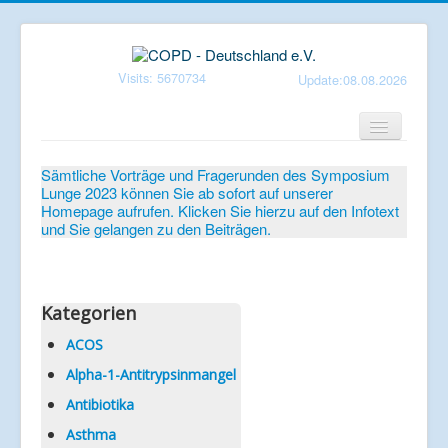
Visits: 5670734
Update:08.08.2026
Home
Sämtliche Vorträge und Fragerunden des Symposium
Lunge 2023 können Sie ab sofort auf unserer
Verein
Homepage aufrufen. Klicken Sie hierzu auf den Infotext
und Sie gelangen zu den Beiträgen.
Patientenbroschüren
Symposium-Lunge
Mediathek
Kategorien
Aktuelles
ACOS
Alpha-1-Antitrypsinmangel
Veranstaltungen
Antibiotika
Informationen
Asthma