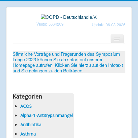
Visits: 5664209
Update:06.08.2026
Home
Sämtliche Vorträge und Fragerunden des Symposium
Lunge 2023 können Sie ab sofort auf unserer
Verein
Homepage aufrufen. Klicken Sie hierzu auf den Infotext
und Sie gelangen zu den Beiträgen.
Patientenbroschüren
Symposium-Lunge
Mediathek
Kategorien
Aktuelles
ACOS
Alpha-1-Antitrypsinmangel
Veranstaltungen
Antibiotika
Informationen
Asthma