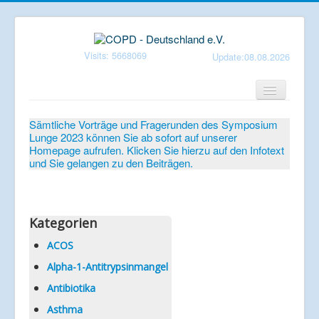
Visits: 5668069
Update:08.08.2026
Home
Sämtliche Vorträge und Fragerunden des Symposium
Lunge 2023 können Sie ab sofort auf unserer
Verein
Homepage aufrufen. Klicken Sie hierzu auf den Infotext
und Sie gelangen zu den Beiträgen.
Patientenbroschüren
Symposium-Lunge
Mediathek
Kategorien
Aktuelles
ACOS
Alpha-1-Antitrypsinmangel
Veranstaltungen
Antibiotika
Informationen
Asthma