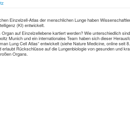
tz
lichen Einzelzell-Atlas der menschlichen Lunge haben Wissenschaftl
telligenz (KI) entwickelt.
Organ auf Einzelzellebene kartiert werden? Wie unterschiedlich si
tz Munich und ein internationales Team haben sich dieser Herausford
uman Lung Cell Atlas“ entwickelt (siehe Nature Medicine, online seit 8.
nd erlaubt Rückschlüsse auf die Lungenbiologie von gesunden und kra
 großen Organs.