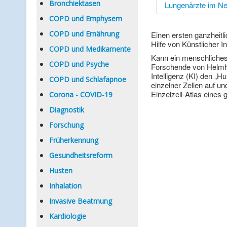
Bronchiektasen
Lungenärzte im Ne
COPD und Emphysem
COPD und Ernährung
Einen ersten ganzheit
Hilfe von Künstlicher In
COPD und Medikamente
Kann ein menschliches 
COPD und Psyche
Forschende von Helmhol
Intelligenz (KI) den „H
COPD und Schlafapnoe
einzelner Zellen auf u
Einzelzell-Atlas eines
Corona - COVID-19
Diagnostik
Forschung
Früherkennung
Gesundheitsreform
Husten
Inhalation
Invasive Beatmung
Kardiologie