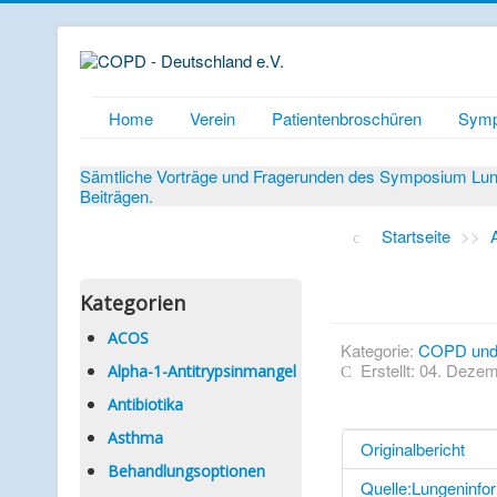
Home
Verein
Patientenbroschüren
Symp
Sämtliche Vorträge und Fragerunden des Symposium Lunge
Beiträgen.
Startseite
>>
Kategorien
ACOS
Kategorie:
COPD und 
Erstellt: 04. Deze
Alpha-1-Antitrypsinmangel
Antibiotika
Asthma
Originalbericht
Behandlungsoptionen
Quelle:Lungeninfo