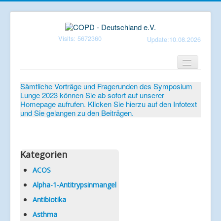
Visits: 5672360
Update:10.08.2026
Home
Sämtliche Vorträge und Fragerunden des Symposium
Lunge 2023 können Sie ab sofort auf unserer
Verein
Homepage aufrufen. Klicken Sie hierzu auf den Infotext
und Sie gelangen zu den Beiträgen.
Patientenbroschüren
Symposium-Lunge
Mediathek
Kategorien
Aktuelles
ACOS
Alpha-1-Antitrypsinmangel
Veranstaltungen
Antibiotika
Informationen
Asthma