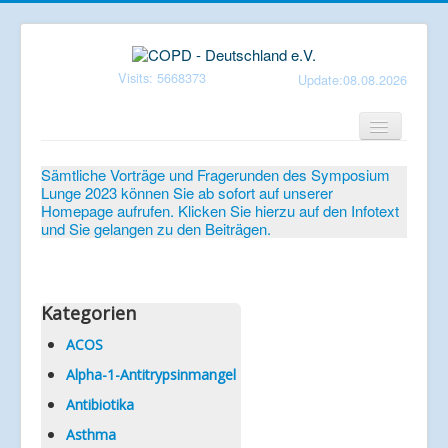
Visits: 5668373
Update:08.08.2026
Home
Sämtliche Vorträge und Fragerunden des Symposium
Lunge 2023 können Sie ab sofort auf unserer
Verein
Homepage aufrufen. Klicken Sie hierzu auf den Infotext
und Sie gelangen zu den Beiträgen.
Patientenbroschüren
Symposium-Lunge
Mediathek
Kategorien
Aktuelles
ACOS
Alpha-1-Antitrypsinmangel
Veranstaltungen
Antibiotika
Informationen
Asthma