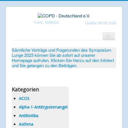
Visits: 5668322
Update:08.08.2026
Home
Sämtliche Vorträge und Fragerunden des Symposium
Lunge 2023 können Sie ab sofort auf unserer
Verein
Homepage aufrufen. Klicken Sie hierzu auf den Infotext
und Sie gelangen zu den Beiträgen.
Patientenbroschüren
Symposium-Lunge
Mediathek
Kategorien
Aktuelles
ACOS
Alpha-1-Antitrypsinmangel
Veranstaltungen
Antibiotika
Informationen
Asthma