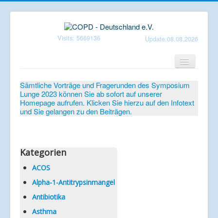
Visits: 5669136
Update:08.08.2026
Home
Sämtliche Vorträge und Fragerunden des Symposium
Lunge 2023 können Sie ab sofort auf unserer
Verein
Homepage aufrufen. Klicken Sie hierzu auf den Infotext
und Sie gelangen zu den Beiträgen.
Patientenbroschüren
Symposium-Lunge
Mediathek
Kategorien
Aktuelles
ACOS
Alpha-1-Antitrypsinmangel
Veranstaltungen
Antibiotika
Informationen
Asthma