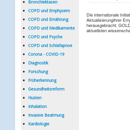
Bronchiektasen
COPD und Emphysem
Die internationale Init
COPD und Ernährung
Aktualisierungihrer E
herausgebracht. GOLD
COPD und Medikamente
aktuellsten wissenscha
COPD und Psyche
COPD und Schlafapnoe
Corona - COVID-19
Diagnostik
Forschung
Früherkennung
Gesundheitsreform
Husten
Inhalation
Invasive Beatmung
Kardiologie