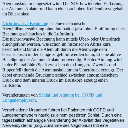
Atemmuskulatur eingesetzt wird. Die NIV bewirkt eine Entlastung
der Atemmuskulatur und kann einen zu hohen Kohlendioxydgehalt
im Blut senken.
Nicht-invasive Beatmung
ist eine mechanische
Atemhilfsunterstützung ohne Intubation (also ohne Einführung eines
Beatmungsschlauches in die Luftröhre).
Die nicht-invasive Beatmung kann mittels Über- oder Unterdruck
durchgeführt werden, wie schon im historischen Abriss kurz
beschrieben.Damit die Atemluft durch die Atemwege dem
Gasaustausch in der Lunge zugeführt werden kann, ist eine aktive
Beteiligung der Atemmuskulatur notwendig. Bei der Atmung wird
in der Pleurahöhle (Spalt zwischen dem Lungen-, Zwerch- und
Rippenfell) durch die Atemmuskulatur ein Unterdruck erzeugt. Der
dabei entstehende Druckunterschied zwischen atmosphärischem
Druck und dem inneren Druck im Brustkorb erzeugt einen
Luftstrom.
Veränderungen von
Schlaf und Atmung bei COPD und
Lungenemphysem
.
Verschiedene Ursachen führen bei Patienten mit COPD und
Lungenemphysem häufig zu einem gestörten Schlaf. Durch eine
tageszeitlich abhängige Veränderung der Aktivität des vegetativen
Nervensystems (sog. Zunahme des Vagotonus) tritt eine