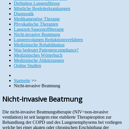
Definition Lungenfibrose
Mögliche Begleiterkrankungen
Diagnostik
Medikamentöse Therapie
Physikalische Therapien
Langzeit-Sauerstofftherapie
Nicht-invasive Beatmung
Lungenvolumen Reduktionsverfahren
Medizinische Rehabilitation
Was bedeutet Patientencompliance?
Medizinisches Wörterbuch
Medizinische Abkürzungen
Online Studien
Startseite
>>
Nicht-invasive Beatmung
Nicht-invasive Beatmung
Die nicht-invasive Beatmungstherapie (NIV=non-invasive
ventilation) ist seit langem eine etablierte Therapieoption zur
Behandlung der COPD und des Lungenemphysems bei vorliegen
welche bei einer akuten oder chronischen Erschöpfung der