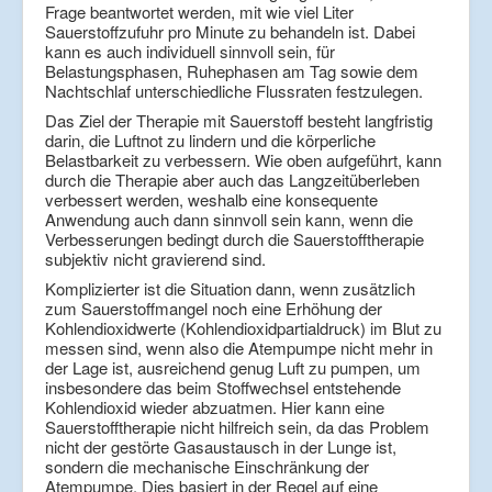
Frage beantwortet werden, mit wie viel Liter
Sauerstoffzufuhr pro Minute zu behandeln ist. Dabei
kann es auch individuell sinnvoll sein, für
Belastungsphasen, Ruhephasen am Tag sowie dem
Nachtschlaf unterschiedliche Flussraten festzulegen.
Das Ziel der Therapie mit Sauerstoff besteht langfristig
darin, die Luftnot zu lindern und die körperliche
Belastbarkeit zu verbessern. Wie oben aufgeführt, kann
durch die Therapie aber auch das Langzeitüberleben
verbessert werden, weshalb eine konsequente
Anwendung auch dann sinnvoll sein kann, wenn die
Verbesserungen bedingt durch die Sauerstofftherapie
subjektiv nicht gravierend sind.
Komplizierter ist die Situation dann, wenn zusätzlich
zum Sauerstoffmangel noch eine Erhöhung der
Kohlendioxidwerte (Kohlendioxidpartialdruck) im Blut zu
messen sind, wenn also die Atempumpe nicht mehr in
der Lage ist, ausreichend genug Luft zu pumpen, um
insbesondere das beim Stoffwechsel entstehende
Kohlendioxid wieder abzuatmen. Hier kann eine
Sauerstofftherapie nicht hilfreich sein, da das Problem
nicht der gestörte Gasaustausch in der Lunge ist,
sondern die mechanische Einschränkung der
Atempumpe. Dies basiert in der Regel auf eine