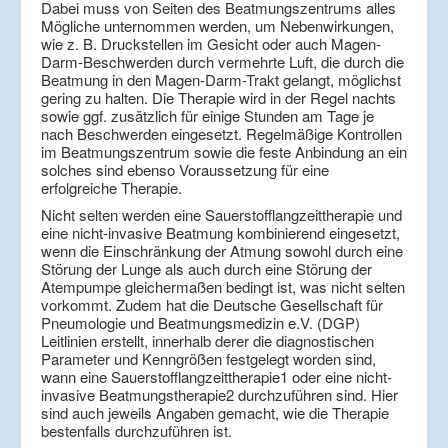
Dabei muss von Seiten des Beatmungszentrums alles
Mögliche unternommen werden, um Nebenwirkungen,
wie z. B. Druckstellen im Gesicht oder auch Magen-
Darm-Beschwerden durch vermehrte Luft, die durch die
Beatmung in den Magen-Darm-Trakt gelangt, möglichst
gering zu halten. Die Therapie wird in der Regel nachts
sowie ggf. zusätzlich für einige Stunden am Tage je
nach Beschwerden eingesetzt. Regelmäßige Kontrollen
im Beatmungszentrum sowie die feste Anbindung an ein
solches sind ebenso Voraussetzung für eine
erfolgreiche Therapie.
Nicht selten werden eine Sauerstofflangzeittherapie und
eine nicht-invasive Beatmung kombinierend eingesetzt,
wenn die Einschränkung der Atmung sowohl durch eine
Störung der Lunge als auch durch eine Störung der
Atempumpe gleichermaßen bedingt ist, was nicht selten
vorkommt. Zudem hat die Deutsche Gesellschaft für
Pneumologie und Beatmungsmedizin e.V. (DGP)
Leitlinien erstellt, innerhalb derer die diagnostischen
Parameter und Kenngrößen festgelegt worden sind,
wann eine Sauerstofflangzeittherapie1 oder eine nicht-
invasive Beatmungstherapie2 durchzuführen sind. Hier
sind auch jeweils Angaben gemacht, wie die Therapie
bestenfalls durchzuführen ist.