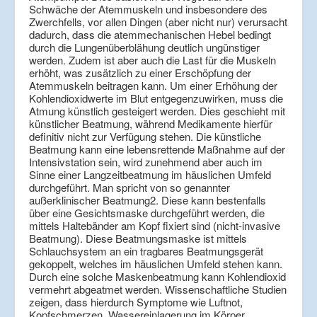
Schwäche der Atemmuskeln und insbesondere des
Zwerchfells, vor allen Dingen (aber nicht nur) verursacht
dadurch, dass die atemmechanischen Hebel bedingt
durch die Lungenüberblähung deutlich ungünstiger
werden. Zudem ist aber auch die Last für die Muskeln
erhöht, was zusätzlich zu einer Erschöpfung der
Atemmuskeln beitragen kann. Um einer Erhöhung der
Kohlendioxidwerte im Blut entgegenzuwirken, muss die
Atmung künstlich gesteigert werden. Dies geschieht mit
künstlicher Beatmung, während Medikamente hierfür
definitiv nicht zur Verfügung stehen. Die künstliche
Beatmung kann eine lebensrettende Maßnahme auf der
Intensivstation sein, wird zunehmend aber auch im
Sinne einer Langzeitbeatmung im häuslichen Umfeld
durchgeführt. Man spricht von so genannter
außerklinischer Beatmung2. Diese kann bestenfalls
über eine Gesichtsmaske durchgeführt werden, die
mittels Haltebänder am Kopf fixiert sind (nicht-invasive
Beatmung). Diese Beatmungsmaske ist mittels
Schlauchsystem an ein tragbares Beatmungsgerät
gekoppelt, welches im häuslichen Umfeld stehen kann.
Durch eine solche Maskenbeatmung kann Kohlendioxid
vermehrt abgeatmet werden. Wissenschaftliche Studien
zeigen, dass hierdurch Symptome wie Luftnot,
Kopfschmerzen, Wassereinlagerung im Körper