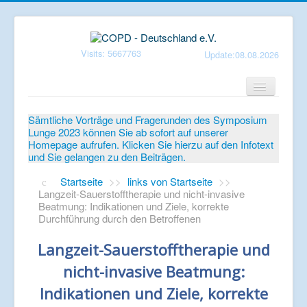
Visits: 5667763
Update:08.08.2026
Home
Sämtliche Vorträge und Fragerunden des Symposium
Lunge 2023 können Sie ab sofort auf unserer
Verein
Homepage aufrufen. Klicken Sie hierzu auf den Infotext
und Sie gelangen zu den Beiträgen.
Patientenbroschüren
Startseite
>>
links von Startseite
>>
Symposium-Lunge
Langzeit-Sauerstofftherapie und nicht-invasive
Beatmung: Indikationen und Ziele, korrekte
Mediathek
Durchführung durch den Betroffenen
Aktuelles
Langzeit-Sauerstofftherapie und
Veranstaltungen
nicht-invasive Beatmung:
Informationen
Indikationen und Ziele, korrekte