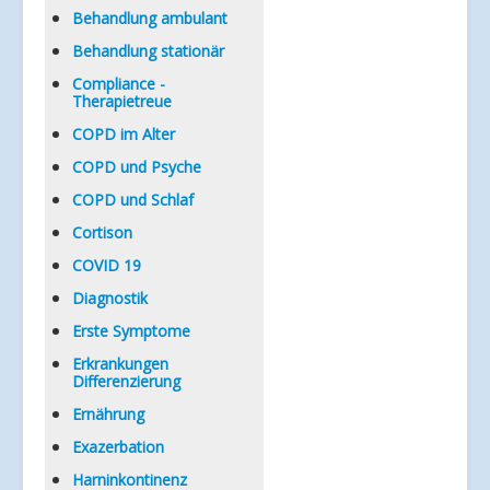
Verlinkungen
Behandlung ambulant
Behandlung stationär
Compliance -
Therapietreue
COPD im Alter
COPD und Psyche
COPD und Schlaf
Cortison
COVID 19
Diagnostik
Erste Symptome
Erkrankungen
Differenzierung
Ernährung
Exazerbation
Harninkontinenz