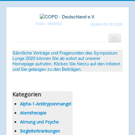
Visits: 5668553
Update:08.08.2026
Home
Sämtliche Vorträge und Fragerunden des Symposium
Lunge 2023 können Sie ab sofort auf unserer
Verein
Homepage aufrufen. Klicken Sie hierzu auf den Infotext
und Sie gelangen zu den Beiträgen.
Patientenbroschüren
Symposium-Lunge
Mediathek
Kategorien
Aktuelles
Alpha-1-Antitrypsinmangel
Atemtherapie
Veranstaltungen
Atmung und Psyche
Informationen
Begleiterkrankungen