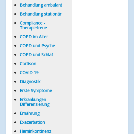
Verlinkungen
Behandlung ambulant
Behandlung stationär
Compliance -
Therapietreue
COPD im Alter
COPD und Psyche
COPD und Schlaf
Cortison
COVID 19
Diagnostik
Erste Symptome
Erkrankungen
Differenzierung
Ernährung
Exazerbation
Harninkontinenz