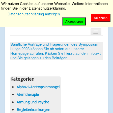
Wir nutzen Cookies auf unserer Webseite. Weitere Informationen
finden Sie in der Datenschutzerklärung.
Datenschutzerklärung anzeigen
Ablehnen
Visits: 5669135
Update:08.08.2026
Akzeptieren
Home
Sämtliche Vorträge und Fragerunden des Symposium
Lunge 2023 können Sie ab sofort auf unserer
Verein
Homepage aufrufen. Klicken Sie hierzu auf den Infotext
und Sie gelangen zu den Beiträgen.
Patientenbroschüren
Symposium-Lunge
Mediathek
Kategorien
Aktuelles
Alpha-1-Antitrypsinmangel
Atemtherapie
Veranstaltungen
Atmung und Psyche
Informationen
Begleiterkrankungen