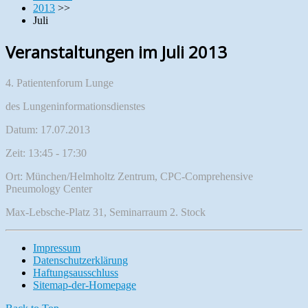
2013
>>
Juli
Veranstaltungen im Juli 2013
4. Patientenforum Lunge
des Lungeninformationsdienstes
Datum: 17.07.2013
Zeit: 13:45 - 17:30
Ort: München/Helmholtz Zentrum, CPC-Comprehensive
Pneumology Center
Max-Lebsche-Platz 31, Seminarraum 2. Stock
Impressum
Datenschutzerklärung
Haftungsausschluss
Sitemap-der-Homepage