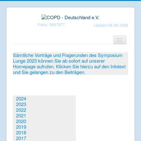
Visits: 5667977
Update:08.08.2026
Home
Sämtliche Vorträge und Fragerunden des Symposium
Lunge 2023 können Sie ab sofort auf unserer
Verein
Homepage aufrufen. Klicken Sie hierzu auf den Infotext
und Sie gelangen zu den Beiträgen.
Patientenbroschüren
Symposium-Lunge
Mediathek
2024
2023
Aktuelles
2022
2021
Veranstaltungen
2020
2019
Informationen
2018
2017