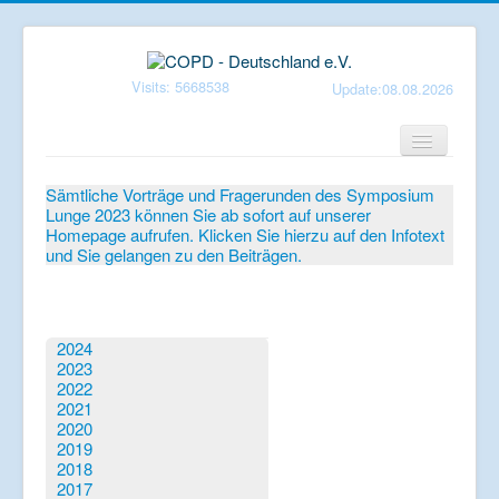
Visits: 5668538
Update:08.08.2026
Home
Sämtliche Vorträge und Fragerunden des Symposium
Lunge 2023 können Sie ab sofort auf unserer
Verein
Homepage aufrufen. Klicken Sie hierzu auf den Infotext
und Sie gelangen zu den Beiträgen.
Patientenbroschüren
Symposium-Lunge
Mediathek
2024
2023
Aktuelles
2022
2021
Veranstaltungen
2020
2019
Informationen
2018
2017