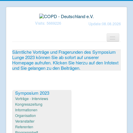
Visits: 5669226
Update:08.08.2026
Home
Sämtliche Vorträge und Fragerunden des Symposium
Lunge 2023 können Sie ab sofort auf unserer
Verein
Homepage aufrufen. Klicken Sie hierzu auf den Infotext
und Sie gelangen zu den Beiträgen.
Patientenbroschüren
Symposium-Lunge
Mediathek
Symposium 2023
Vorträge - Interviews
Aktuelles
Kongresszeitung
Informationen
Veranstaltungen
Organisation
Veranstalter
Informationen
Referenten
Programmheft