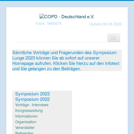
Visits: 5665676
Update:06.08.2026
Home
Sämtliche Vorträge und Fragerunden des Symposium
Lunge 2023 können Sie ab sofort auf unserer
Verein
Homepage aufrufen. Klicken Sie hierzu auf den Infotext
und Sie gelangen zu den Beiträgen.
Patientenbroschüren
Symposium-Lunge
Mediathek
Symposium 2023
Symposium 2022
Aktuelles
Vorträge - Interviews
Kongresszeitung
Veranstaltungen
Informationen
Organisation
Informationen
Veranstalter
Referenten