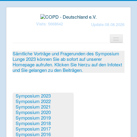
Visits: 5668642
Update:08.08.2026
Home
Sämtliche Vorträge und Fragerunden des Symposium
Lunge 2023 können Sie ab sofort auf unserer
Verein
Homepage aufrufen. Klicken Sie hierzu auf den Infotext
und Sie gelangen zu den Beiträgen.
Patientenbroschüren
Symposium-Lunge
Mediathek
Symposium 2023
Symposium 2022
Aktuelles
Symposium 2021
Symposium 2020
Veranstaltungen
Symposium 2019
Symposium 2018
Informationen
Symposium 2017
Symposium 2016