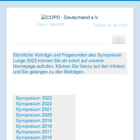
Visits: 5666283
Update:06.08.2026
Home
Sämtliche Vorträge und Fragerunden des Symposium
Lunge 2023 können Sie ab sofort auf unserer
Verein
Homepage aufrufen. Klicken Sie hierzu auf den Infotext
und Sie gelangen zu den Beiträgen.
Patientenbroschüren
Symposium-Lunge
Mediathek
Symposium 2023
Symposium 2022
Aktuelles
Symposium 2021
Symposium 2020
Veranstaltungen
Symposium 2019
Symposium 2018
Informationen
Symposium 2017
Symposium 2016