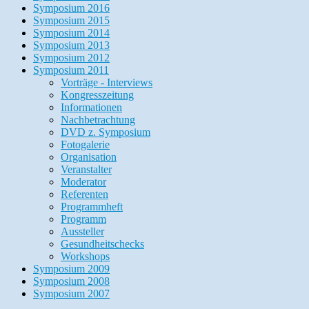
Symposium 2016
Symposium 2015
Symposium 2014
Symposium 2013
Symposium 2012
Symposium 2011
Vorträge - Interviews
Kongresszeitung
Informationen
Nachbetrachtung
DVD z. Symposium
Fotogalerie
Organisation
Veranstalter
Moderator
Referenten
Programmheft
Programm
Aussteller
Gesundheitschecks
Workshops
Symposium 2009
Symposium 2008
Symposium 2007