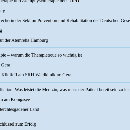
therapie und Atemphysiotherapie bei COPD
urg
cherin der Sektion Prävention und Rehabilitation der Deutschen Gese
g
eut der Atemreha Hamburg
apie – warum die Therapietreue so wichtig ist
, Gera
e Klinik II am SRH Waldklinikum Gera
ation: Was leistet die Medizin, was muss der Patient bereit sein zu lei
au am Königssee
Berchtesgadener Land
chlüssel zum Erfolg