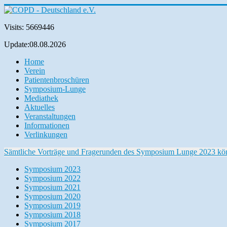
Visits: 5669446
Update:08.08.2026
Home
Verein
Patientenbroschüren
Symposium-Lunge
Mediathek
Aktuelles
Veranstaltungen
Informationen
Verlinkungen
Sämtliche Vorträge und Fragerunden des Symposium Lunge 2023 können
Symposium 2023
Symposium 2022
Symposium 2021
Symposium 2020
Symposium 2019
Symposium 2018
Symposium 2017