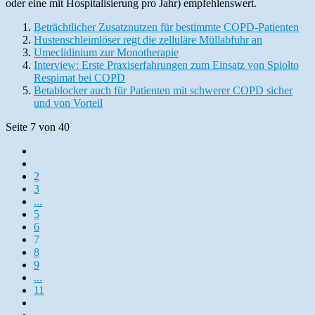
oder eine mit Hospitalisierung pro Jahr) empfehlenswert.
Beträchtlicher Zusatznutzen für bestimmte COPD-Patienten
Hustenschleimlöser regt die zelluläre Müllabfuhr an
Umeclidinium zur Monotherapie
Interview: Erste Praxiserfahrungen zum Einsatz von Spiolto
Respimat bei COPD
Betablocker auch für Patienten mit schwerer COPD sicher
und von Vorteil
Seite 7 von 40
2
3
...
5
6
7
8
9
...
11