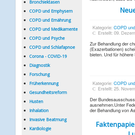
Bronchiektasen
Neue
COPD und Emphysem
COPD und Ernährung
Kategorie:
COPD und
COPD und Medikamente
Erstellt: 09. Deze
COPD und Psyche
Zur Behandlung der ch
COPD und Schlafapnoe
(Exazerbationen) schei
bieten. Und für höhere
Corona - COVID-19
Diagnostik
Forschung
Kategorie:
COPD und
Früherkennung
Erstellt: 25. Nove
Gesundheitsreform
Der Bundesausschuss so
Husten
ausnehmen.Unter Feder
der Behandlung von Ast
Inhalation
Invasive Beatmung
Faktenpapie
Kardiologie
L