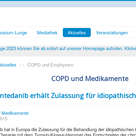
osium-Lunge
Mediathek
Aktuelles
Veranstaltungen
 2023 können Sie ab sofort auf unserer Homepage aufrufen. Klicken 
Aktuelles
>>
COPD und Emphysem
COPD und Medikamente
ntedanib erhält Zulassung für idiopathisc
 Medikamente
2015
ib hat in Europa die Zulassung für die Behandlung der idiopathischen
Therapie mit dem Tyrosin-Kinase-Hemmer das Fortschreiten der chro