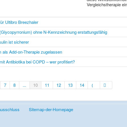
Vergleichstherapie ei
ür Ultibro Breezhaler
 (Glycopyrronium) ohne N-Kennzeichnung erstattungsfähig
lin ist sicherer
m als Add-on-Therapie zugelassen
it Antibiotika bei COPD – wer profitiert?
7
8
...
10
11
12
13
14
ausschluss
Sitemap-der-Homepage