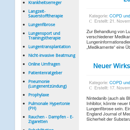
Krankheitserreger
Langzeit-
Kategorie:
COPD und
Sauerstofftherapie
Erstellt: 21. Nove
Lungenfibrose
Zur Behandlung von Lu
Lungensport und
verschiedener Medikam
Trainingstherapie
Lungeninformationsdien
Lungentransplantation
„Medikamente“ eine Übe
Nicht-invasive Beatmung
Online Umfragen
Neuer Wirks
Patientenratgeber
Pneumonie
Kategorie:
COPD und
(Lungenentzündung)
Erstellt: 17. Nove
Prophylaxe
Nintedanib (auch als B
Inhibitor, könnte neuer
Pulmonale Hypertonie
(PH)
Lungenfibrose sein. Ein
England Journal of Med
Rauchen - Dampfen - E-
Sicherheit der Substan
Zigaretten