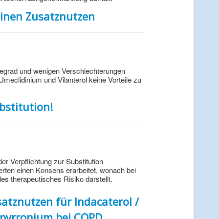
einen Zusatznutzen
egrad und wenigen Verschlechterungen
meclidinium und Vilanterol keine Vorteile zu
stitution!
r Verpflichtung zur Substitution
ten einen Konsens erarbeitet, wonach bei
s therapeutisches Risiko darstellt.
atznutzen für Indacaterol /
opyrronium bei COPD