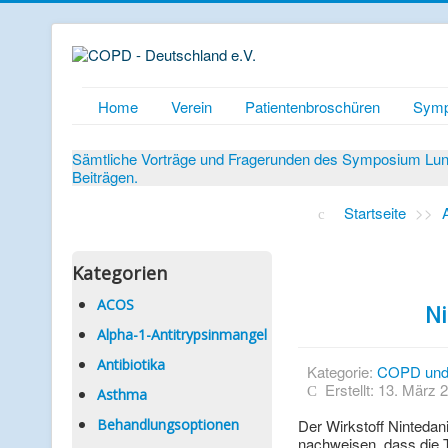
Home
Verein
Patientenbroschüren
Symp
Sämtliche Vorträge und Fragerunden des Symposium Lunge
Beiträgen.
Startseite
>>
Kategorien
ACOS
Ni
Alpha-1-Antitrypsinmangel
Antibiotika
Kategorie:
COPD und
Erstellt: 13. März 
Asthma
Behandlungsoptionen
Der Wirkstoff Nintedan
nachweisen, dass die 