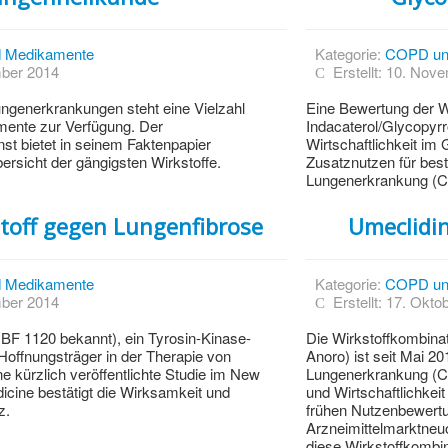
 Medikamente
Kategorie:
COPD un
mber 2014
Erstellt: 10. Nov
ngenerkrankungen steht eine Vielzahl
Eine Bewertung der W
ente zur Verfügung. Der
Indacaterol/Glycopyrro
st bietet in seinem Faktenpapier
Wirtschaftlichkeit i
rsicht der gängigsten Wirkstoffe.
Zusatznutzen für best
Lungenerkrankung (C
toff gegen Lungenfibrose
Umeclidin
 Medikamente
Kategorie:
COPD un
mber 2014
Erstellt: 17. Okto
IBF 1120 bekannt), ein Tyrosin-Kinase-
Die Wirkstoffkombina
 Hoffnungsträger in der Therapie von
Anoro) ist seit Mai 2
e kürzlich veröffentlichte Studie im New
Lungenerkrankung (CO
icine bestätigt die Wirksamkeit und
und Wirtschaftlichkei
z.
frühen Nutzenbewer
Arzneimittelmarktne
diese Wirkstoffkomb