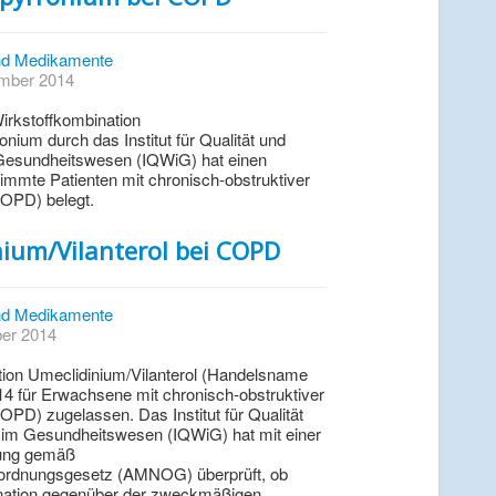
d Medikamente
ember 2014
irkstoffkombination
nium durch das Institut für Qualität und
m Gesundheitswesen (IQWiG) hat einen
immte Patienten mit chronisch-obstruktiver
OPD) belegt.
ium/Vilanterol bei COPD
d Medikamente
ber 2014
tion Umeclidinium/Vilanterol (Handelsname
014 für Erwachsene mit chronisch-obstruktiver
PD) zugelassen. Das Institut für Qualität
t im Gesundheitswesen (IQWiG) hat mit einer
tung gemäß
uordnungsgesetz (AMNOG) überprüft, ob
ination gegenüber der zweckmäßigen