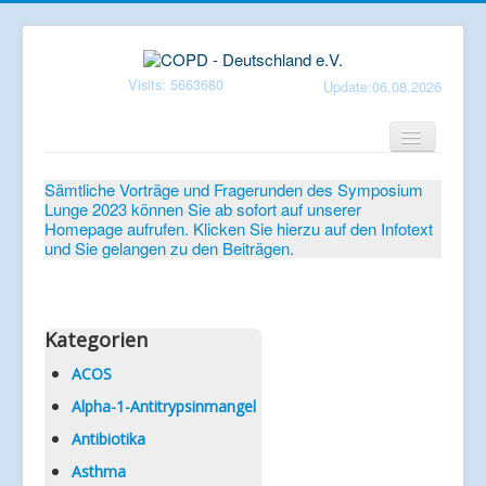
Visits: 5663680
Update:06.08.2026
Home
Sämtliche Vorträge und Fragerunden des Symposium
Lunge 2023 können Sie ab sofort auf unserer
Verein
Homepage aufrufen. Klicken Sie hierzu auf den Infotext
und Sie gelangen zu den Beiträgen.
Patientenbroschüren
Symposium-Lunge
Mediathek
Kategorien
Aktuelles
ACOS
Alpha-1-Antitrypsinmangel
Veranstaltungen
Antibiotika
Informationen
Asthma