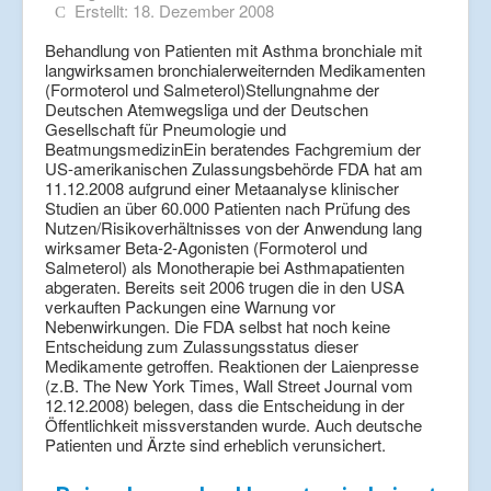
Erstellt: 18. Dezember 2008
Behandlung von Patienten mit Asthma bronchiale mit
langwirksamen bronchialerweiternden Medikamenten
(Formoterol und Salmeterol)Stellungnahme der
Deutschen Atemwegsliga und der Deutschen
Gesellschaft für Pneumologie und
BeatmungsmedizinEin beratendes Fachgremium der
US-amerikanischen Zulassungsbehörde FDA hat am
11.12.2008 aufgrund einer Metaanalyse klinischer
Studien an über 60.000 Patienten nach Prüfung des
Nutzen/Risikoverhältnisses von der Anwendung lang
wirksamer Beta-2-Agonisten (Formoterol und
Salmeterol) als Monotherapie bei Asthmapatienten
abgeraten. Bereits seit 2006 trugen die in den USA
verkauften Packungen eine Warnung vor
Nebenwirkungen. Die FDA selbst hat noch keine
Entscheidung zum Zulassungsstatus dieser
Medikamente getroffen. Reaktionen der Laienpresse
(z.B. The New York Times, Wall Street Journal vom
12.12.2008) belegen, dass die Entscheidung in der
Öffentlichkeit missverstanden wurde. Auch deutsche
Patienten und Ärzte sind erheblich verunsichert.