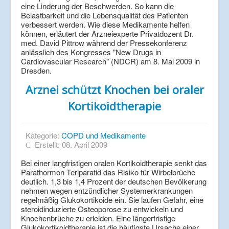
eine Linderung der Beschwerden. So kann die
Belastbarkeit und die Lebensqualität des Patienten
verbessert werden. Wie diese Medikamente helfen
können, erläutert der Arzneiexperte Privatdozent Dr.
med. David Pittrow während der Pressekonferenz
anlässlich des Kongresses "New Drugs in
Cardiovascular Research" (NDCR) am 8. Mai 2009 in
Dresden.
Arznei schützt Knochen bei oraler
Kortikoidtherapie
Kategorie:
COPD und Medikamente
Erstellt: 08. April 2009
Bei einer langfristigen oralen Kortikoidtherapie senkt das
Parathormon Teriparatid das Risiko für Wirbelbrüche
deutlich. 1,3 bis 1,4 Prozent der deutschen Bevölkerung
nehmen wegen entzündlicher Systemerkrankungen
regelmäßig Glukokortikoide ein. Sie laufen Gefahr, eine
steroidinduzierte Osteoporose zu entwickeln und
Knochenbrüche zu erleiden. Eine längerfristige
Glukokortikoidtherapie ist die häufigste Ursache einer