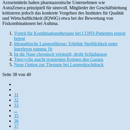
Arzneimitteln halten pharmazeutische Unternehmen wie
AstraZeneca prinzipiell für sinnvoll. Mitglieder der Geschäftsleitung
kritisieren jedoch das konkrete Vorgehen des Institutes für Qualität
und Wirtschaftlichkeit (IQWiG) etwa bei der Bewertung von
Fixkombinationen bei Asthma.
Vorteil für Kombinationstherapie bei COPD-Patienten erneut
belegt
Idiopathische Lungenfibrose: Erhöhte Sterblichkeit unter
Interferon gamma 1b
Ist die Nase chronisch verstopft, droht Schlafapnoe
Tigecyclin macht resistenten Keimen den Garaus
Neue Option zur Therapie bei Lungenhochdruck
Seite 38 von 40
31
32
33
...
35
36
37