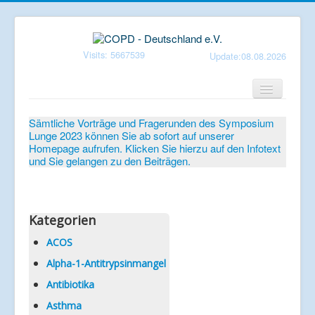
Visits: 5667539
Update:08.08.2026
Home
Sämtliche Vorträge und Fragerunden des Symposium
Lunge 2023 können Sie ab sofort auf unserer
Verein
Homepage aufrufen. Klicken Sie hierzu auf den Infotext
und Sie gelangen zu den Beiträgen.
Patientenbroschüren
Symposium-Lunge
Mediathek
Kategorien
Aktuelles
ACOS
Alpha-1-Antitrypsinmangel
Veranstaltungen
Antibiotika
Informationen
Asthma