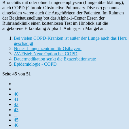
Bronchitis mit oder ohne Lungenemphysem (Lungenüberblähung),
auch COPD (Chronic Obstructive Pulmonary Disease) genannt-
eingeladen waren auch die Angehörigen der Patienten. Im Rahmen
der Begleitausstellung bot das Alpha-1-Center Essen der
Ruhrlandklinik einen kostenlosen Test im Hinblick auf die
angeborene Erkrankung Alpha-1-Antitrypsin-Mangel an.
Bei vielen COPD-Kranken ist außer der Lunge auch das Herz
geschädigt
Neues Lungenzentrum für Ostbayern
AV-Fistel: Neue Option bei COPD
Dauermedikation senkt die Exazerbationsrate
Epidemiologie - COPD
Seite 45 von 51
40
41
42
43
...
45
46