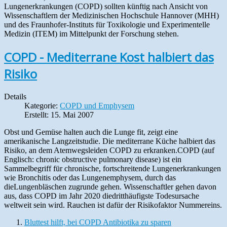
Lungenerkrankungen (COPD) sollten künftig nach Ansicht von
Wissenschaftlern der Medizinischen Hochschule Hannover (MHH)
und des Fraunhofer-Instituts für Toxikologie und Experimentelle
Medizin (ITEM) im Mittelpunkt der Forschung stehen.
COPD - Mediterrane Kost halbiert das
Risiko
Details
Kategorie:
COPD und Emphysem
Erstellt: 15. Mai 2007
Obst und Gemüse halten auch die Lunge fit, zeigt eine
amerikanische Langzeitstudie. Die mediterrane Küche halbiert das
Risiko, an dem Atemwegsleiden COPD zu erkranken.COPD (auf
Englisch: chronic obstructive pulmonary disease) ist ein
Sammelbegriff für chronische, fortschreitende Lungenerkrankungen
wie Bronchitis oder das Lungenemphysem, durch das
dieLungenbläschen zugrunde gehen. Wissenschaftler gehen davon
aus, dass COPD im Jahr 2020 diedritthäufigste Todesursache
weltweit sein wird. Rauchen ist dafür der Risikofaktor Nummereins.
Bluttest hilft, bei COPD Antibiotika zu sparen