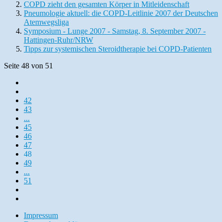
COPD zieht den gesamten Körper in Mitleidenschaft
Pneumologie aktuell: die COPD-Leitlinie 2007 der Deutschen
Atemwegsliga
Symposium - Lunge 2007 - Samstag, 8. September 2007 -
Hattingen-Ruhr/NRW
Tipps zur systemischen Steroidtherapie bei COPD-Patienten
Seite 48 von 51
42
43
...
45
46
47
48
49
...
51
Impressum